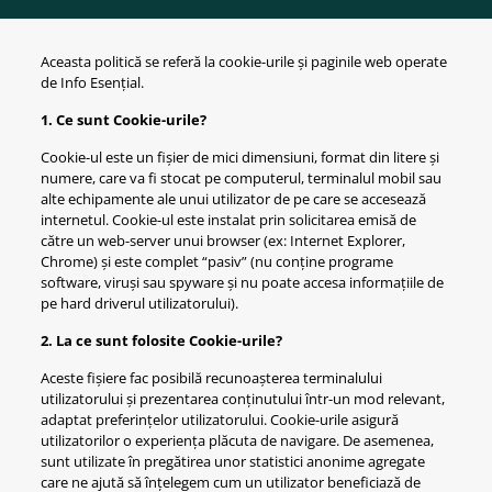
Aceasta politică se referă la cookie-urile și paginile web operate
de Info Esențial.
1. Ce sunt Cookie-urile?
Cookie-ul este un fișier de mici dimensiuni, format din litere și
numere, care va fi stocat pe computerul, terminalul mobil sau
alte echipamente ale unui utilizator de pe care se accesează
internetul. Cookie-ul este instalat prin solicitarea emisă de
către un web-server unui browser (ex: Internet Explorer,
Chrome) și este complet “pasiv” (nu conține programe
software, viruși sau spyware și nu poate accesa informațiile de
pe hard driverul utilizatorului).
2. La ce sunt folosite Cookie-urile?
Aceste fișiere fac posibilă recunoașterea terminalului
utilizatorului și prezentarea conținutului într-un mod relevant,
adaptat preferințelor utilizatorului. Cookie-urile asigură
utilizatorilor o experiența plăcuta de navigare. De asemenea,
sunt utilizate în pregătirea unor statistici anonime agregate
care ne ajută să înțelegem cum un utilizator beneficiază de