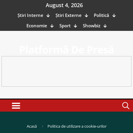
August 4, 2026
Știri Interne
Știri Externe
Politică
Economie
Sport
Showbiz
Platformă De Presă
Acasă
Politica de utilizare a cookie-urilor