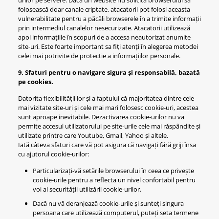
urilor pe servere. Dacă un website nu solicita browserului sa
folosească doar canale criptate, atacatorii pot folosi aceasta
vulnerabilitate pentru a păcăli browserele în a trimite informații
prin intermediul canalelor nesecurizate. Atacatorii utilizează
apoi informațiile în scopuri de a accesa neautorizat anumite
site-uri. Este foarte important sa fiți atenți în alegerea metodei
celei mai potrivite de protecție a informațiilor personale.
9. Sfaturi pentru o navigare sigura și responsabilă, bazată
pe cookies.
Datorita flexibilității lor și a faptului că majoritatea dintre cele
mai vizitate site-uri și cele mai mari folosesc cookie-uri, acestea
sunt aproape inevitabile. Dezactivarea cookie-urilor nu va
permite accesul utilizatorului pe site-urile cele mai răspândite și
utilizate printre care Youtube, Gmail, Yahoo și altele.
Iată câteva sfaturi care vă pot asigura că navigați fără griji însa
cu ajutorul cookie-urilor:
Particularizați-vă setările browserului în ceea ce privește
cookie-urile pentru a reflecta un nivel confortabil pentru
voi al securității utilizării cookie-urilor.
Dacă nu vă deranjează cookie-urile și sunteți singura
persoana care utilizează computerul, puteți seta termene