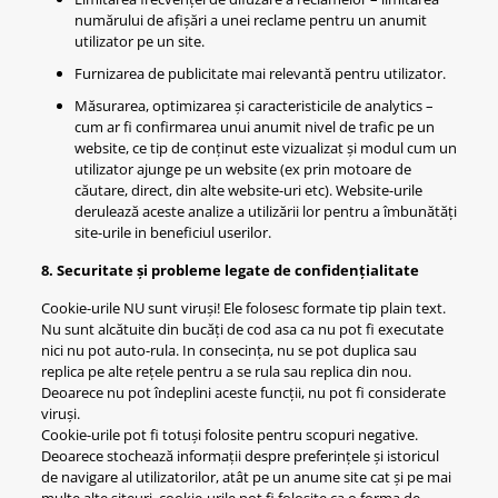
numărului de afișări a unei reclame pentru un anumit
utilizator pe un site.
Furnizarea de publicitate mai relevantă pentru utilizator.
Măsurarea, optimizarea și caracteristicile de analytics –
cum ar fi confirmarea unui anumit nivel de trafic pe un
website, ce tip de conținut este vizualizat și modul cum un
utilizator ajunge pe un website (ex prin motoare de
căutare, direct, din alte website-uri etc). Website-urile
derulează aceste analize a utilizării lor pentru a îmbunătăți
site-urile in beneficiul userilor.
8. Securitate și probleme legate de confidențialitate
Cookie-urile NU sunt viruși! Ele folosesc formate tip plain text.
Nu sunt alcătuite din bucăți de cod asa ca nu pot fi executate
nici nu pot auto-rula. In consecința, nu se pot duplica sau
replica pe alte rețele pentru a se rula sau replica din nou.
Deoarece nu pot îndeplini aceste funcții, nu pot fi considerate
viruși.
Cookie-urile pot fi totuși folosite pentru scopuri negative.
Deoarece stochează informații despre preferințele și istoricul
de navigare al utilizatorilor, atât pe un anume site cat și pe mai