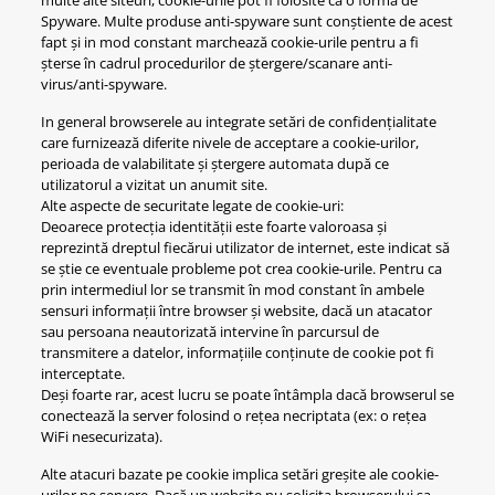
multe alte siteuri, cookie-urile pot fi folosite ca o forma de
Spyware. Multe produse anti-spyware sunt conștiente de acest
fapt și in mod constant marchează cookie-urile pentru a fi
șterse în cadrul procedurilor de ștergere/scanare anti-
virus/anti-spyware.
In general browserele au integrate setări de confidențialitate
care furnizează diferite nivele de acceptare a cookie-urilor,
perioada de valabilitate și ștergere automata după ce
utilizatorul a vizitat un anumit site.
Alte aspecte de securitate legate de cookie-uri:
Deoarece protecția identității este foarte valoroasa și
reprezintă dreptul fiecărui utilizator de internet, este indicat să
se știe ce eventuale probleme pot crea cookie-urile. Pentru ca
prin intermediul lor se transmit în mod constant în ambele
sensuri informații între browser și website, dacă un atacator
sau persoana neautorizată intervine în parcursul de
transmitere a datelor, informațiile conținute de cookie pot fi
interceptate.
Deși foarte rar, acest lucru se poate întâmpla dacă browserul se
conectează la server folosind o rețea necriptata (ex: o rețea
WiFi nesecurizata).
Alte atacuri bazate pe cookie implica setări greșite ale cookie-