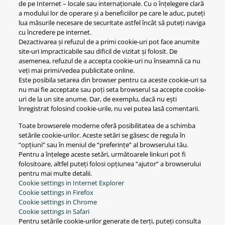
de pe Internet – locale sau internaționale. Cu o înțelegere clară
a modului lor de operare și a beneficiilor pe care le aduc, puteți
lua măsurile necesare de securitate astfel încât să puteți naviga
cu încredere pe internet.
Dezactivarea și refuzul de a primi cookie-uri pot face anumite
site-uri impracticabile sau dificil de vizitat și folosit. De
asemenea, refuzul de a accepta cookie-uri nu înseamnă ca nu
veți mai primi/vedea publicitate online.
Este posibila setarea din browser pentru ca aceste cookie-uri sa
nu mai fie acceptate sau poți seta browserul sa accepte cookie-
uri de la un site anume. Dar, de exemplu, dacă nu ești
înregistrat folosind cookie-urile, nu vei putea lasă comentarii.
Toate browserele moderne oferă posibilitatea de a schimba
setările cookie-urilor. Aceste setări se găsesc de regula în
“opțiuni” sau în meniul de “preferințe” al browserului tău.
Pentru a înțelege aceste setări, următoarele linkuri pot fi
folositoare, altfel puteți folosi opțiunea “ajutor” a browserului
pentru mai multe detalii.
Cookie settings in Internet Explorer
Cookie settings in Firefox
Cookie settings in Chrome
Cookie settings in Safari
Pentru setările cookie-urilor generate de terți, puteți consulta