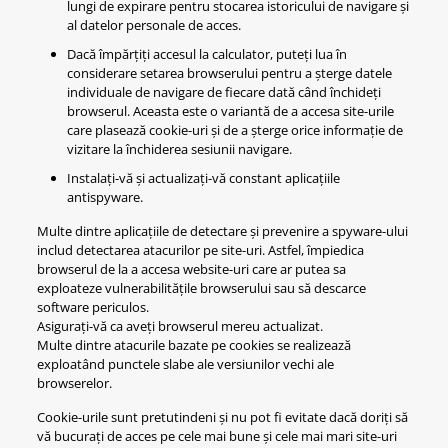
lungi de expirare pentru stocarea istoricului de navigare și
al datelor personale de acces.
Dacă împărțiți accesul la calculator, puteți lua în
considerare setarea browserului pentru a șterge datele
individuale de navigare de fiecare dată când închideți
browserul. Aceasta este o variantă de a accesa site-urile
care plasează cookie-uri și de a șterge orice informație de
vizitare la închiderea sesiunii navigare.
Instalați-vă și actualizați-vă constant aplicațiile
antispyware.
Multe dintre aplicațiile de detectare și prevenire a spyware-ului
includ detectarea atacurilor pe site-uri. Astfel, împiedica
browserul de la a accesa website-uri care ar putea sa
exploateze vulnerabilitățile browserului sau să descarce
software periculos.
Asigurați-vă ca aveți browserul mereu actualizat.
Multe dintre atacurile bazate pe cookies se realizează
exploatând punctele slabe ale versiunilor vechi ale
browserelor.
Cookie-urile sunt pretutindeni și nu pot fi evitate dacă doriți să
vă bucurați de acces pe cele mai bune și cele mai mari site-uri