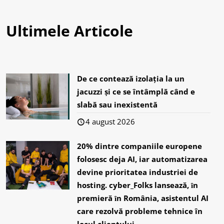
Ultimele Articole
De ce contează izolația la un
jacuzzi și ce se întâmplă când e
slabă sau inexistentă
4 august 2026
20% dintre companiile europene
folosesc deja AI, iar automatizarea
devine prioritatea industriei de
hosting. cyber_Folks lansează, ȋn
premieră ȋn România, asistentul AI
care rezolvă probleme tehnice în