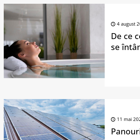
4 august 
De ce c
se întâ
11 mai 20
Panouri