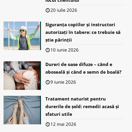
locul clientului
20 iulie 2026
Siguranța copiilor și instructori
autorizați în tabere: ce trebuie să
știe părinții
10 iunie 2026
Dureri de oase difuze – când e
oboseală și când e semn de boală?
9 iunie 2026
Tratament naturist pentru
durerile de șold: remedii acasă și
sfaturi utile
12 mai 2026