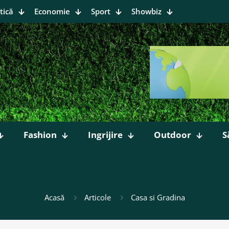
tică
Economie
Sport
Showbiz
Fashion
Ingrijire
Outdoor
S
Acasă
Articole
Casa si Gradina