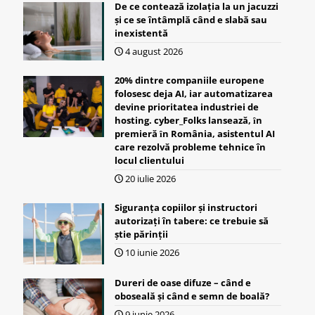
De ce contează izolația la un jacuzzi
și ce se întâmplă când e slabă sau
inexistentă
4 august 2026
20% dintre companiile europene
folosesc deja AI, iar automatizarea
devine prioritatea industriei de
hosting. cyber_Folks lansează, ȋn
premieră ȋn România, asistentul AI
care rezolvă probleme tehnice în
locul clientului
20 iulie 2026
Siguranța copiilor și instructori
autorizați în tabere: ce trebuie să
știe părinții
10 iunie 2026
Dureri de oase difuze – când e
oboseală și când e semn de boală?
9 iunie 2026