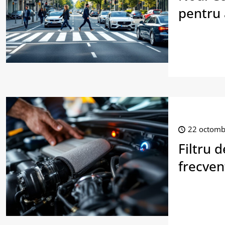
pentru 
22 octomb
Filtru 
frecvent