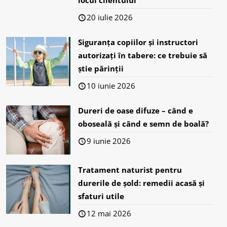
locul clientului
20 iulie 2026
Siguranța copiilor și instructori
autorizați în tabere: ce trebuie să
știe părinții
10 iunie 2026
Dureri de oase difuze – când e
oboseală și când e semn de boală?
9 iunie 2026
Tratament naturist pentru
durerile de șold: remedii acasă și
sfaturi utile
12 mai 2026