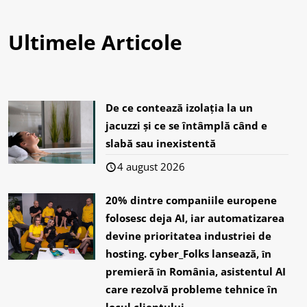
Ultimele Articole
De ce contează izolația la un
jacuzzi și ce se întâmplă când e
slabă sau inexistentă
4 august 2026
20% dintre companiile europene
folosesc deja AI, iar automatizarea
devine prioritatea industriei de
hosting. cyber_Folks lansează, ȋn
premieră ȋn România, asistentul AI
care rezolvă probleme tehnice în