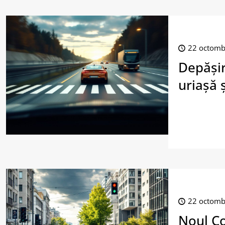
22 octomb
Depășir
uriașă 
22 octomb
Noul Co