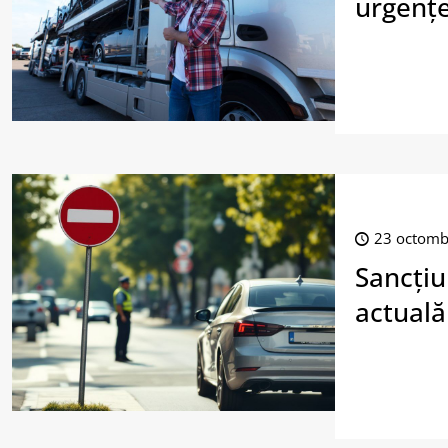
urgenț
23 octomb
Sancțiu
actuală