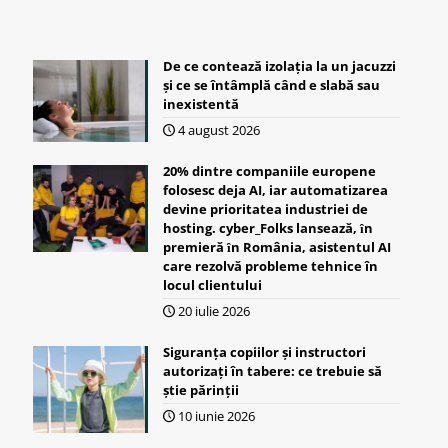
De ce contează izolația la un jacuzzi
și ce se întâmplă când e slabă sau
inexistentă
4 august 2026
20% dintre companiile europene
folosesc deja AI, iar automatizarea
devine prioritatea industriei de
hosting. cyber_Folks lansează, ȋn
premieră ȋn România, asistentul AI
care rezolvă probleme tehnice în
locul clientului
20 iulie 2026
Siguranța copiilor și instructori
autorizați în tabere: ce trebuie să
știe părinții
10 iunie 2026