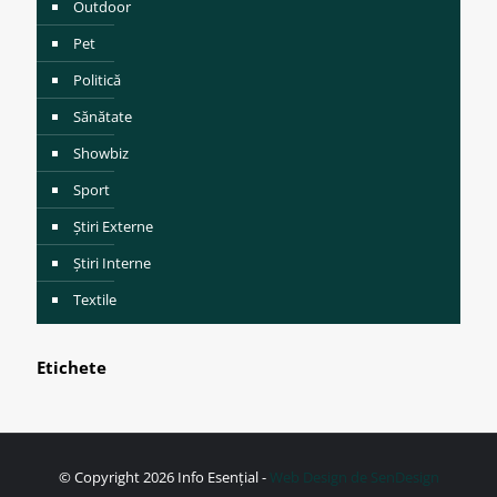
Outdoor
Pet
Politică
Sănătate
Showbiz
Sport
Știri Externe
Știri Interne
Textile
Etichete
© Copyright 2026 Info Esențial -
Web Design de SenDesign