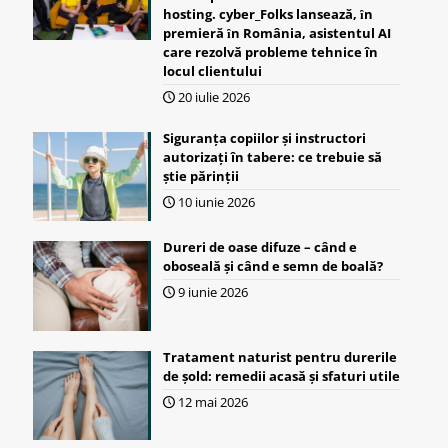
hosting. cyber_Folks lansează, ȋn
premieră ȋn România, asistentul AI
care rezolvă probleme tehnice în
locul clientului
20 iulie 2026
Siguranța copiilor și instructori
autorizați în tabere: ce trebuie să
știe părinții
10 iunie 2026
Dureri de oase difuze – când e
oboseală și când e semn de boală?
9 iunie 2026
Tratament naturist pentru durerile
de șold: remedii acasă și sfaturi utile
12 mai 2026