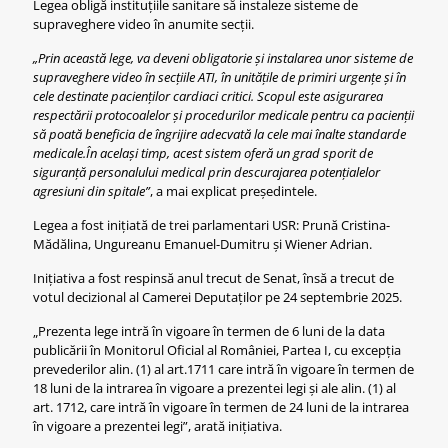
Legea obligă instituțiile sanitare să instaleze sisteme de
supraveghere video în anumite secții.
„Prin această lege, va deveni obligatorie și instalarea unor sisteme de
supraveghere video în secțiile ATI, în unitățile de primiri urgențe și în
cele destinate pacienților cardiaci critici. Scopul este asigurarea
respectării protocoalelor și procedurilor medicale pentru ca pacienții
să poată beneficia de îngrijire adecvată la cele mai înalte standarde
medicale.În același timp, acest sistem oferă un grad sporit de
siguranță personalului medical prin descurajarea potențialelor
agresiuni din spitale”
, a mai explicat președintele.
Legea a fost inițiată de trei parlamentari USR: Prună Cristina-
Mădălina, Ungureanu Emanuel-Dumitru și Wiener Adrian.
Inițiativa a fost respinsă anul trecut de Senat, însă a trecut de
votul decizional al Camerei Deputaților pe 24 septembrie 2025.
„Prezenta lege intră în vigoare în termen de 6 luni de la data
publicării în Monitorul Oficial al României, Partea I, cu excepția
prevederilor alin. (1) al art.1711 care intră în vigoare în termen de
18 luni de la intrarea în vigoare a prezentei legi și ale alin. (1) al
art. 1712, care intră în vigoare în termen de 24 luni de la intrarea
în vigoare a prezentei legi”, arată inițiativa.