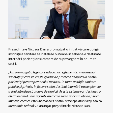
Președintele Nicușor Dan a promulgat o inițiativă care obligă
instituțiile sanitare să instaleze butoane în saloanele destinate
internării pacienților și camere de supraveghere în anumite
secții.
„Am promulgat o lege care aduce noi reglementări în domeniul
sănătății și care va crește gradul de protecție deopotrivă pentru
pacienți și pentru personalul medical. În toate unitățile sanitare
publice și private, în fiecare salon destinat internării pacienților vor
trebui introduse butoane de panică. Aceste sisteme vor declanșa o
alertă în cazul unor urgențe medicale sau a unor situații de pericol
iminent, ceea ce este util mai ales pentru pacienții imobilizați sau cu
autonomie redusă
”, a anunțat președintele Nicușor Dan.