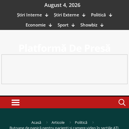
August 4, 2026
Știri Interne
Știri Externe
Politică
Economie
Sport
Showbiz
Platformă De Presă
Acasă
Articole
Politică
Butoane de panică pentru pacienți și camere video în secțiile ATI.