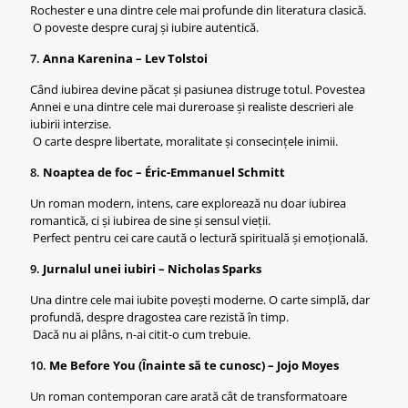
Rochester e una dintre cele mai profunde din literatura clasică.
O poveste despre curaj și iubire autentică.
7.
Anna Karenina – Lev Tolstoi
Când iubirea devine păcat și pasiunea distruge totul. Povestea
Annei e una dintre cele mai dureroase și realiste descrieri ale
iubirii interzise.
O carte despre libertate, moralitate și consecințele inimii.
8.
Noaptea de foc – Éric-Emmanuel Schmitt
Un roman modern, intens, care explorează nu doar iubirea
romantică, ci și iubirea de sine și sensul vieții.
Perfect pentru cei care caută o lectură spirituală și emoțională.
9.
Jurnalul unei iubiri – Nicholas Sparks
Una dintre cele mai iubite povești moderne. O carte simplă, dar
profundă, despre dragostea care rezistă în timp.
Dacă nu ai plâns, n-ai citit-o cum trebuie.
10.
Me Before You (Înainte să te cunosc) – Jojo Moyes
Un roman contemporan care arată cât de transformatoare