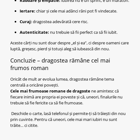
Răbdare și empatie:
iubirea nu e un sprint, e un maraton.
Iertare:
chiar și cele mai adânci răni pot fi vindecate.
Curaj:
dragostea adevărată cere risc.
Autenticitate:
nu trebuie să fii perfect ca să fii iubit.
Aceste cărți nu sunt doar despre „el și ea”, ci despre oameni care
luptă, greșesc, pierd și totuși aleg să iubească din nou.
Concluzie – dragostea rămâne cel mai
frumos roman
Oricât de mult ar evolua lumea, dragostea rămâne tema
centrală a oricărei povești.
Cele mai frumoase romane de dragoste
ne amintesc că
fiecare inimă are propria ei poveste și că, uneori, finalurile nu
trebuie să fie fericite ca să fie frumoase.
Deschide o carte, lasă telefonul și permite-ți să trăiești din nou
prin cuvinte. Pentru că uneori, cele mai mari iubiri nu sunt
trăite… ci citite.