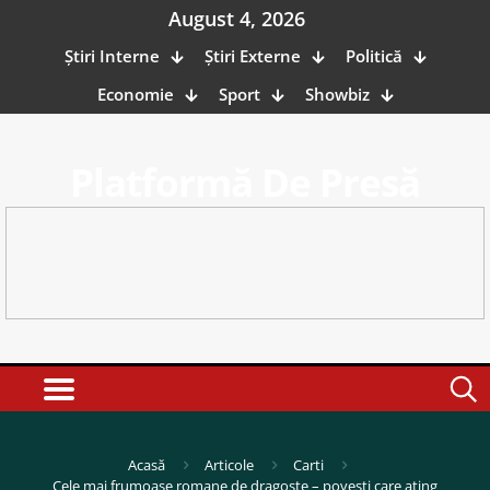
August 4, 2026
Știri Interne
Știri Externe
Politică
Economie
Sport
Showbiz
Platformă De Presă
Acasă
Articole
Carti
Cele mai frumoase romane de dragoste – povești care ating