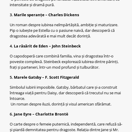
intensitate și dramă pură.
3.
Marile speranțe – Charles Dickens
Un roman despre iubirea neîmpărtășită, ambiție și maturizare.
Pip o iubește pe Estella cu o pasiune naivă, dar descoperă că
dragostea adevărată e mai mult decât dorință.
4.
La răsărit de Eden – John Steinbeck
O capodoperă care combină familia, vina și dragostea într-o
poveste complexă. Steinbeck explorează iubirea dintre părinți,
frați și parteneri, într-un mod profund și tulburător.
5.
Marele Gatsby – F. Scott Fitzgerald
Simbolul iubirii imposibile. Gatsby, bărbatul care și-a construit
întreaga viață pentru Daisy, dar descoperă că trecutul nu se mai
întoarce.
Un roman despre iluzii, dorință și visul american sfărâmat.
6.
Jane Eyre – Charlotte Brontë
O carte despre o femeie puternică, independentă, care refuză să-
și piardă demnitatea pentru dragoste. Relația dintre Jane și Mr.