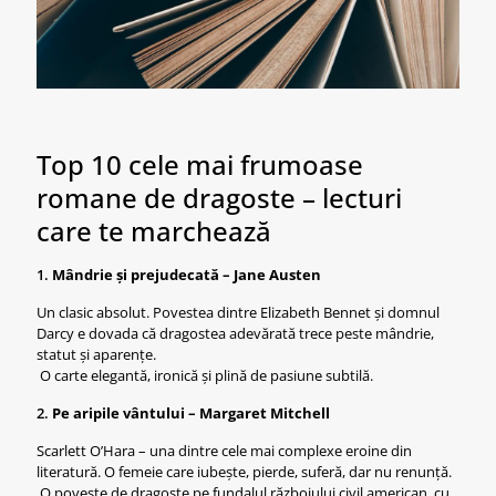
Top 10 cele mai frumoase
romane de dragoste – lecturi
care te marchează
1.
Mândrie și prejudecată – Jane Austen
Un clasic absolut. Povestea dintre Elizabeth Bennet și domnul
Darcy e dovada că dragostea adevărată trece peste mândrie,
statut și aparențe.
O carte elegantă, ironică și plină de pasiune subtilă.
2.
Pe aripile vântului – Margaret Mitchell
Scarlett O’Hara – una dintre cele mai complexe eroine din
literatură. O femeie care iubește, pierde, suferă, dar nu renunță.
O poveste de dragoste pe fundalul războiului civil american, cu