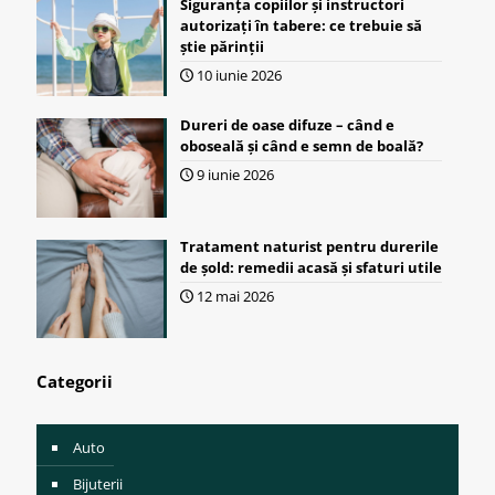
Siguranța copiilor și instructori
autorizați în tabere: ce trebuie să
știe părinții
10 iunie 2026
Dureri de oase difuze – când e
oboseală și când e semn de boală?
9 iunie 2026
Tratament naturist pentru durerile
de șold: remedii acasă și sfaturi utile
12 mai 2026
Categorii
Auto
Bijuterii