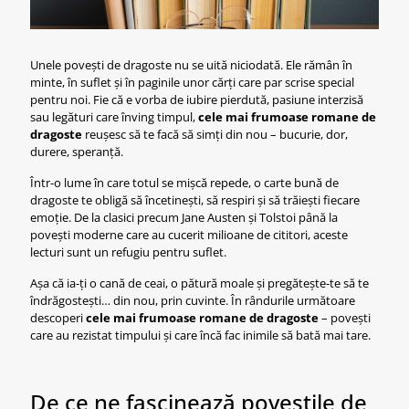
Unele povești de dragoste nu se uită niciodată. Ele rămân în
minte, în suflet și în paginile unor cărți care par scrise special
pentru noi. Fie că e vorba de iubire pierdută, pasiune interzisă
sau legături care înving timpul,
cele mai frumoase romane de
dragoste
reușesc să te facă să simți din nou – bucurie, dor,
durere, speranță.
Într-o lume în care totul se mișcă repede, o carte bună de
dragoste te obligă să încetinești, să respiri și să trăiești fiecare
emoție. De la clasici precum Jane Austen și Tolstoi până la
povești moderne care au cucerit milioane de cititori, aceste
lecturi sunt un refugiu pentru suflet.
Așa că ia-ți o cană de ceai, o pătură moale și pregătește-te să te
îndrăgostești… din nou, prin cuvinte. În rândurile următoare
descoperi
cele mai frumoase romane de dragoste
– povești
care au rezistat timpului și care încă fac inimile să bată mai tare.
De ce ne fascinează poveștile de