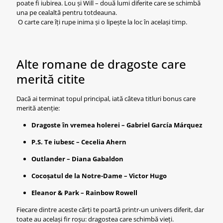
poate fi iubirea. Lou și Will – două lumi diferite care se schimbă
una pe cealaltă pentru totdeauna.
O carte care îți rupe inima și o lipește la loc în același timp.
Alte romane de dragoste care
merită citite
Dacă ai terminat topul principal, iată câteva titluri bonus care
merită atenție:
Dragoste în vremea holerei – Gabriel García Márquez
P.S. Te iubesc – Cecelia Ahern
Outlander – Diana Gabaldon
Cocoșatul de la Notre-Dame – Victor Hugo
Eleanor & Park – Rainbow Rowell
Fiecare dintre aceste cărți te poartă printr-un univers diferit, dar
toate au același fir roșu: dragostea care schimbă vieți.