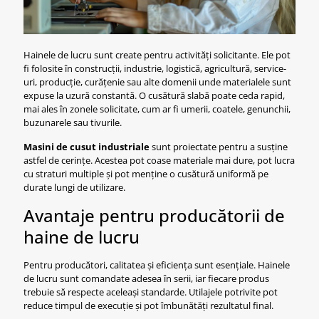
Hainele de lucru sunt create pentru activități solicitante. Ele pot
fi folosite în construcții, industrie, logistică, agricultură, service-
uri, producție, curățenie sau alte domenii unde materialele sunt
expuse la uzură constantă. O cusătură slabă poate ceda rapid,
mai ales în zonele solicitate, cum ar fi umerii, coatele, genunchii,
buzunarele sau tivurile.
Masini de cusut industriale
sunt proiectate pentru a susține
astfel de cerințe. Acestea pot coase materiale mai dure, pot lucra
cu straturi multiple și pot menține o cusătură uniformă pe
durate lungi de utilizare.
Avantaje pentru producătorii de
haine de lucru
Pentru producători, calitatea și eficiența sunt esențiale. Hainele
de lucru sunt comandate adesea în serii, iar fiecare produs
trebuie să respecte aceleași standarde. Utilajele potrivite pot
reduce timpul de execuție și pot îmbunătăți rezultatul final.