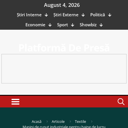
August 4, 2026
Știri Interne
Știri Externe
Politică
Economie
Sport
Showbiz
Platformă De Presă
Acasă
Articole
Textile
Masini de cusut industriale pentru haine de lucru