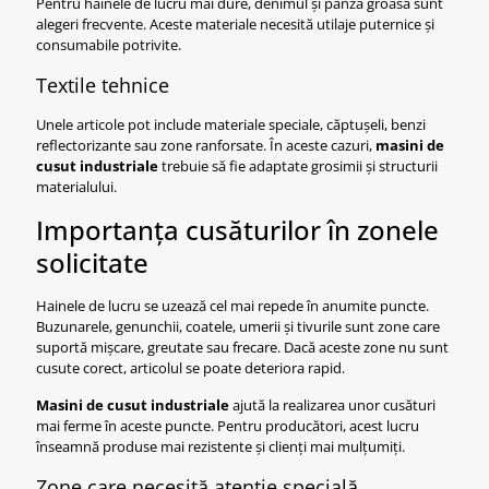
Pentru hainele de lucru mai dure, denimul și pânza groasă sunt
alegeri frecvente. Aceste materiale necesită utilaje puternice și
consumabile potrivite.
Textile tehnice
Unele articole pot include materiale speciale, căptușeli, benzi
reflectorizante sau zone ranforsate. În aceste cazuri,
masini de
cusut industriale
trebuie să fie adaptate grosimii și structurii
materialului.
Importanța cusăturilor în zonele
solicitate
Hainele de lucru se uzează cel mai repede în anumite puncte.
Buzunarele, genunchii, coatele, umerii și tivurile sunt zone care
suportă mișcare, greutate sau frecare. Dacă aceste zone nu sunt
cusute corect, articolul se poate deteriora rapid.
Masini de cusut industriale
ajută la realizarea unor cusături
mai ferme în aceste puncte. Pentru producători, acest lucru
înseamnă produse mai rezistente și clienți mai mulțumiți.
Zone care necesită atenție specială