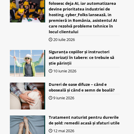
folosesc deja AI, iar automatizarea
devine prioritatea industriei de
hosting. cyber_Folks lansează, ȋn
premieră ȋn România, asistentul AI
care rezolvă probleme tehnice în
locul clientului
20 iulie 2026
Siguranța copiilor și instructori
autorizați în tabere: ce trebuie să
știe părinții
10 iunie 2026
Dureri de oase difuze – când e
oboseală și când e semn de boală?
9 iunie 2026
Tratament naturist pentru durerile
de șold: remedii acasă și sfaturi utile
12 mai 2026