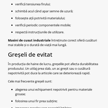
verifică tensiunea firului;
schimbă acul când apar semne de uzură;
folosește ață potrivită materialului;
verifică periodic componentele mobile;
respectă instrucțiunile de utilizare.
Masini de cusut industriale
întreținute corect oferă cusături
mai stabile și o durată de viață mai lungă.
Greșeli de evitat
În producția de haine de lucru, greșelile pot afecta durabilitatea
produsului. Un utilaj prea slab, un ac greșit sau o cusătură
nepotrivită pot duce la articole care se deteriorează rapid.
Cele mai frecvente greșeli sunt:
alegerea unui echipament nepotrivit pentru materiale
groase;
folosirea unui fir prea subțire;
ignorarea zonelor care necesită întărire;