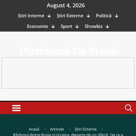
August 4, 2026
Știri Interne
Știri Externe
Politică
Economie
Sport
Showbiz
Platformă De Presă
Acasă
Articole
Știri Externe
Războiul dintre Rusia și Ucraina, departe de un sfârșit. De ce a