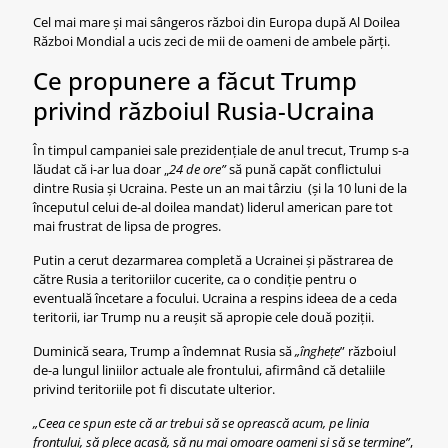
Cel mai mare și mai sângeros război din Europa după Al Doilea
Război Mondial a ucis zeci de mii de oameni de ambele părți.
Ce propunere a făcut Trump
privind războiul Rusia-Ucraina
În timpul campaniei sale prezidențiale de anul trecut, Trump s-a
lăudat că i-ar lua doar „
24 de ore”
să pună capăt conflictului
dintre Rusia și Ucraina. Peste un an mai târziu (și la 10 luni de la
începutul celui de-al doilea mandat) liderul american pare tot
mai frustrat de lipsa de progres.
Putin a cerut dezarmarea completă a Ucrainei și păstrarea de
către Rusia a teritoriilor cucerite, ca o condiție pentru o
eventuală încetare a focului. Ucraina a respins ideea de a ceda
teritorii, iar Trump nu a reușit să apropie cele două poziții.
Duminică seara, Trump a îndemnat Rusia să
„înghețe
” războiul
de-a lungul liniilor actuale ale frontului, afirmând că detaliile
privind teritoriile pot fi discutate ulterior.
„Ceea ce spun este că ar trebui să se oprească acum, pe linia
frontului, să plece acasă, să nu mai omoare oameni și să se termine”
,