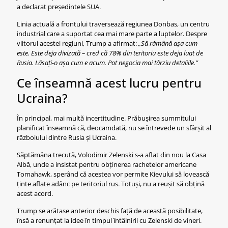
a declarat președintele SUA.
Linia actuală a frontului traversează regiunea Donbas, un centru
industrial care a suportat cea mai mare parte a luptelor. Despre
viitorul acestei regiuni, Trump a afirmat:
„Să rămână așa cum
este. Este deja divizată – cred că 78% din teritoriu este deja luat de
Rusia. Lăsați-o așa cum e acum. Pot negocia mai târziu detaliile.”
Ce înseamnă acest lucru pentru
Ucraina?
În principal, mai multă incertitudine. Prăbușirea summitului
planificat înseamnă că, deocamdată, nu se întrevede un sfârșit al
războiului dintre Rusia și Ucraina.
Săptămâna trecută, Volodimir Zelenski s-a aflat din nou la Casa
Albă, unde a insistat pentru obținerea rachetelor americane
Tomahawk, sperând că acestea vor permite Kievului să lovească
ținte aflate adânc pe teritoriul rus. Totuși, nu a reușit să obțină
acest acord.
Trump se arătase anterior deschis față de această posibilitate,
însă a renunțat la idee în timpul întâlnirii cu Zelenski de vineri.