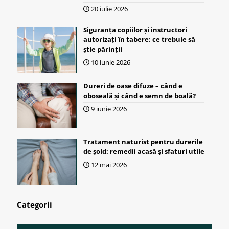
20 iulie 2026
Siguranța copiilor și instructori
autorizați în tabere: ce trebuie să
știe părinții
10 iunie 2026
Dureri de oase difuze – când e
oboseală și când e semn de boală?
9 iunie 2026
Tratament naturist pentru durerile
de șold: remedii acasă și sfaturi utile
12 mai 2026
Categorii