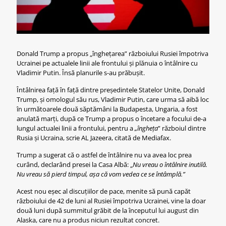
Donald Trump a propus „înghețarea” războiului Rusiei împotriva
Ucrainei pe actualele linii ale frontului și plănuia o întâlnire cu
Vladimir Putin. Însă planurile s-au prăbușit.
Întâlnirea față în față dintre președintele Statelor Unite, Donald
Trump, și omologul său rus, Vladimir Putin, care urma să aibă loc
în următoarele două săptămâni la Budapesta, Ungaria, a fost
anulată marți, după ce Trump a propus o încetare a focului de-a
lungul actualei linii a frontului, pentru a
„îngheța
” războiul dintre
Rusia și Ucraina, scrie AL Jazeera, citată de Mediafax.
Trump a sugerat că o astfel de întâlnire nu va avea loc prea
curând, declarând presei la Casa Albă: „
Nu vreau o întâlnire inutilă.
Nu vreau să pierd timpul, așa că vom vedea ce se întâmplă.”
Acest nou eșec al discuțiilor de pace, menite să pună capăt
războiului de 42 de luni al Rusiei împotriva Ucrainei, vine la doar
două luni după summitul grăbit de la începutul lui august din
Alaska, care nu a produs niciun rezultat concret.