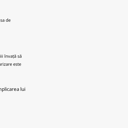
asa de
ii învață să
rizare este
mplicarea lui