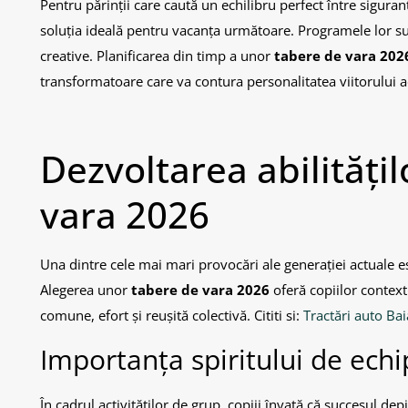
Pentru părinții care caută un echilibru perfect între sigura
soluția ideală pentru vacanța următoare. Programele lor sun
creative. Planificarea din timp a unor
tabere de vara 202
transformatoare care va contura personalitatea viitorului a
Dezvoltarea abilitățil
vara 2026
Una dintre cele mai mari provocări ale generației actuale es
Alegerea unor
tabere de vara 2026
oferă copiilor context
comune, efort și reușită colectivă. Cititi si:
Tractări auto Ba
Importanța spiritului de ech
În cadrul activităților de grup, copiii învață că succesul de