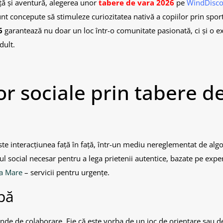
nță și aventură, alegerea unor
tabere de vara 2026
pe
WindDisco
t concepute să stimuleze curiozitatea nativă a copiilor prin sport 
6
garantează nu doar un loc într-o comunitate pasionată, ci și o e
dult.
or sociale prin tabere d
te interacțiunea față în față, într-un mediu nereglementat de algor
ul social necesar pentru a lega prietenii autentice, bazate pe expe
ia Mare
– servicii pentru urgențe.
ipă
pinde de colaborare. Fie că este vorba de un joc de orientare sau d