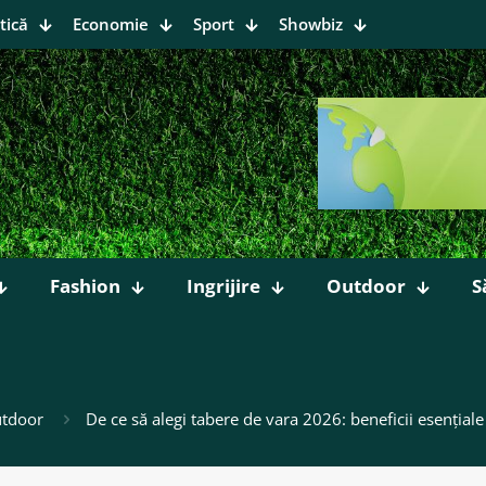
tică
Economie
Sport
Showbiz
Fashion
Ingrijire
Outdoor
S
tdoor
De ce să alegi tabere de vara 2026: beneficii esențial