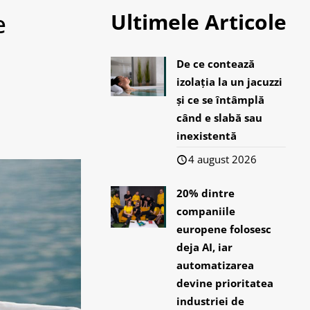
e
Ultimele Articole
De ce contează
izolația la un jacuzzi
și ce se întâmplă
când e slabă sau
inexistentă
4 august 2026
20% dintre
companiile
europene folosesc
deja AI, iar
automatizarea
devine prioritatea
industriei de