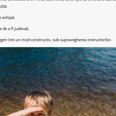
ltă:
e echipă.
de a fi judecați.
geri într-un mod constructiv, sub supravegherea instructorilor.