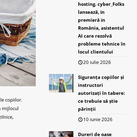
hosting. cyber_Folks
lansează, ȋn
premieră ȋn
România, asistentul
AI care rezolvă
probleme tehnice în
locul clientului
20 iulie 2026
Siguranța copiilor și
instructori
autorizați în tabere:
e copiilor.
ce trebuie să știe
 mijlocul
părinții
ilnice,
10 iunie 2026
Dureri de oase