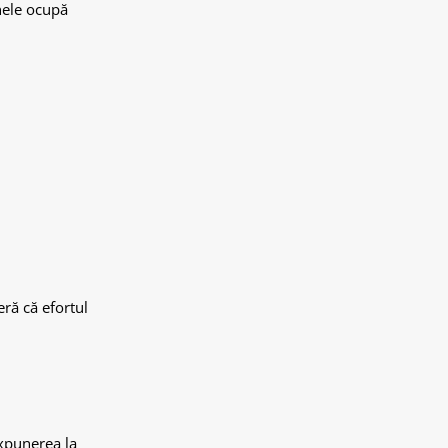
nele ocupă
eră că efortul
Expunerea la