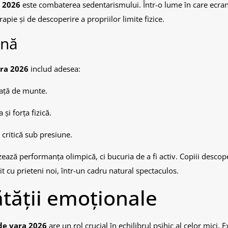
 2026
este combaterea sedentarismului. Într-o lume în care ecra
pie și de descoperire a propriilor limite fizice.
ină
ra 2026
includ adesea:
față de munte.
i forța fizică.
critică sub presiune.
ează performanța olimpică, ci bucuria de a fi activ. Copiii descop
it cu prieteni noi, într-un cadru natural spectaculos.
tății emoționale
de vara 2026
are un rol crucial în echilibrul psihic al celor mici. 