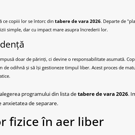
ce copiii lor se întorc din
tabere de vara 2026
. Departe de "pl
cizii simple, dar cu impact mare asupra încrederii lor.
ndență
 impusă doar de părinți, ci devine o responsabilitate asumată. Copi
 de odihnă și să își gestioneze timpul liber. Acest proces de matu
atice.
a alegerea programului din lista de
tabere de vara 2026
. I
e anxietatea de separare.
r fizice în aer liber