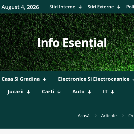
August 4, 2026
Știri Interne
Știri Externe
Poli
Info Esențial
Casa Si Gradina
Electronice Si Electrocasnice
Jucarii
Carti
Auto
IT
Acasă
Articole
Ou