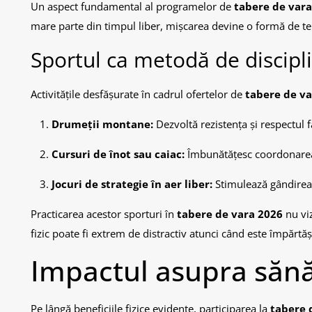
Un aspect fundamental al programelor de
tabere de vara
mare parte din timpul liber, mișcarea devine o formă de tera
Sportul ca metodă de discipl
Activitățile desfășurate în cadrul ofertelor de
tabere de va
Drumeții montane:
Dezvoltă rezistența și respectul 
Cursuri de înot sau caiac:
Îmbunătățesc coordonarea ș
Jocuri de strategie în aer liber:
Stimulează gândirea 
Practicarea acestor sporturi în
tabere de vara 2026
nu viz
fizic poate fi extrem de distractiv atunci când este împărtăș
Impactul asupra sănă
Pe lângă beneficiile fizice evidente, participarea la
tabere 