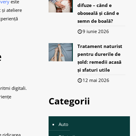
very
este
difuze – când e
și ateliere
oboseală și când e
xperiență
semn de boală?
9 iunie 2026
Tratament naturist
e
pentru durerile de
șold: remedii acasă
și sfaturi utile
12 mai 2026
itmi digitali.
riențe
Categorii
Auto
e ridicarea