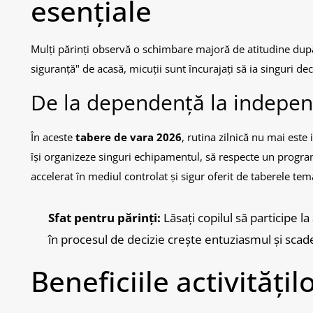
esențiale
Mulți părinți observă o schimbare majoră de atitudine după 
siguranță" de acasă, micuții sunt încurajați să ia singuri de
De la dependență la indepe
În aceste
tabere de vara 2026
, rutina zilnică nu mai este
își organizeze singuri echipamentul, să respecte un program
accelerat în mediul controlat și sigur oferit de taberele tem
Sfat pentru părinți:
Lăsați copilul să participe l
în procesul de decizie crește entuziasmul și scad
Beneficiile activitățilo