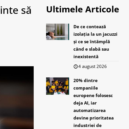
inte să
Ultimele Articole
De ce contează
izolația la un jacuzzi
și ce se întâmplă
când e slabă sau
inexistentă
4 august 2026
20% dintre
companiile
europene folosesc
deja AI, iar
automatizarea
devine prioritatea
industriei de