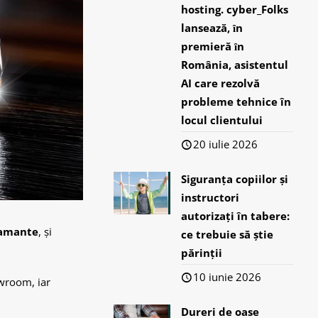
hosting. cyber_Folks
lansează, ȋn
premieră ȋn
România, asistentul
AI care rezolvă
probleme tehnice în
locul clientului
20 iulie 2026
Siguranța copiilor și
instructori
autorizați în tabere:
iamante
, și
ce trebuie să știe
părinții
10 iunie 2026
owroom, iar
Dureri de oase