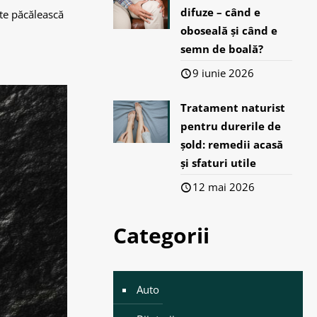
difuze – când e
 te păcălească
oboseală și când e
semn de boală?
9 iunie 2026
Tratament naturist
pentru durerile de
șold: remedii acasă
și sfaturi utile
12 mai 2026
Categorii
Auto