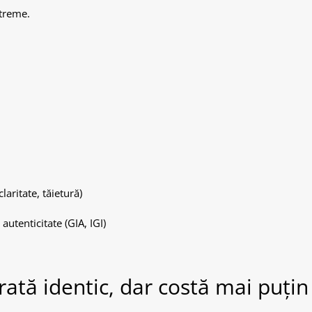
xtreme.
laritate, tăietură)
autenticitate (GIA, IGI)
ată identic, dar costă mai puțin