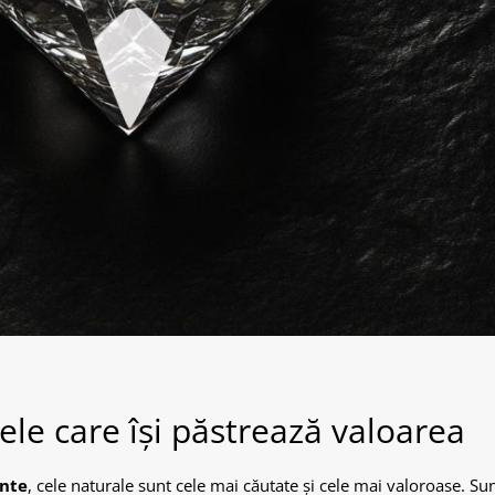
ele care își păstrează valoarea
ante
, cele naturale sunt cele mai căutate și cele mai valoroase. Su